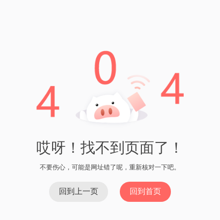
注意事项
在进行imToken代币转换时，有几点需要注意：
确保您的imToken应用已经更新到最新版本，以获取最佳
的使用体验。
在转换代币之前，务必仔细核对转账信息，包括代币种
类和数量。
在转换过程中，可能会产生一定的网络费用，建议您在
转换之前了解相关费用信息。
总的来说，imToken是一款非常方便实用的数字货币钱包，它提
供了代币转换的功能，让用户可以轻松进行代币的兑换和转
移。无论您是需要将ERC-20代币转换成BEP-20代币，还是需要
将HECO代币转移到其他钱包，imToken都能满足您的需求。
如果您还没有尝试过imToken的代币转换功能，不妨下载并安装
imToken应用，体验一下这一便捷的功能吧！
上一篇：imToken测评通关攻略 - 了解imToken的功能和使
用方法
下一篇：火币BTC转imToken：实现便捷的数字资产
管理