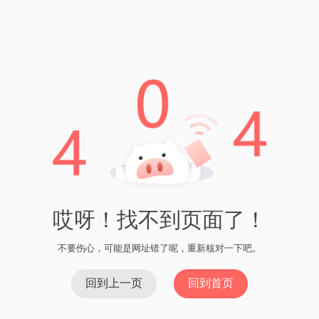
冷钱包私钥 IMToken相比其他数字资产存储方式具有以下优
势：
安全性：冷钱包将私钥离线存储，极大地减少了黑客入
侵的风险。
可控性：用户完全掌握私钥的保存方式，可以选择使用
硬件钱包或纸钱包，增加了用户对数字资产的控制。
便捷性：IMToken应用程序提供了友好的用户界面和操作
指南，使得使用冷钱包私钥变得简单便捷。
多样性：IMToken支持多种数字资产的存储和交易，用户
可以轻松管理多个加密货币。
总结
冷钱包私钥 IMToken是一种安全可靠的数字资产存储方式，通
过将私钥离线保存在没有互联网连接的设备上，有效地保护了
用户的数字资产安全。IMToken应用程序提供了简单易用的界面
和操作指南，使得使用冷钱包私钥变得非常方便。选择冷钱包
私钥 IMToken，你可以更加安心地管理和保护你的数字资产。