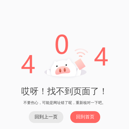
工费情况。根据网络拥堵情况选择合适的矿工费水平。通常，
在网络不拥堵的情况下，较低的矿工费也能够确保交易迅速确
认。
其次，你可以使用imToken钱包的自定义矿工费功能。通过手动
设置矿工费，你可以更精确地控制交易的确认速度。高矿工费
可以确保快速确认，而较低的矿工费则可以减少交易成本。
总之，合理设置矿工费是确保比特币交易快速确认的关键。
imToken钱包提供了方便的矿工费设置功能，让用户能够灵活地
根据需要进行调整。通过了解当前网络的矿工费情况，并根据
自身需求进行设置，你可以确保交易得到快速确认，提高交易
效率。
所以，在使用imToken进行BTC交易时，不要忽视设置矿工费这
一重要环节，以免造成不必要的延迟和费用损失。
上一篇：如何找回imToken账户 | imToken账户找回指南
下
一篇：imToken无法添加BTC资产？ | 解决办法和常见问题