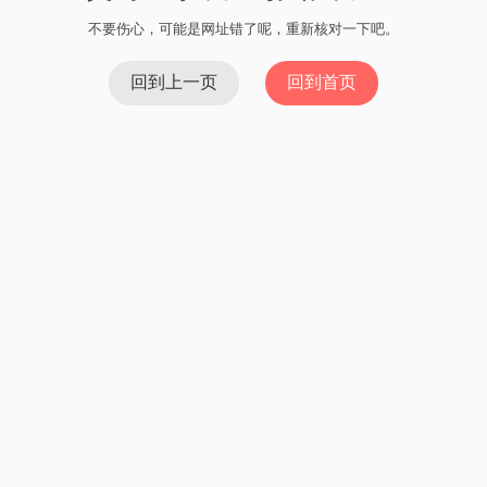
当交易完成后，您可以在iMToken中查看交易的结果。您将能够
查看交易的详细信息，包括交易数量、交易价格、交易费用
等。此外，您还可以在iMToken中查看您的更新的数字货币资产
总额。
通过以上步骤，您就可以在iMToken上进行卖钱操作了。请注
意，在进行卖钱前，建议您了解数字货币的市场情况、交易所
的规则和手续费等信息，并制定合理的交易策略。
上一篇：如何将SHIB转移到imToken？
下一篇：如何调高
imToken 钱包的 Gas 值
imToken钱包 - 一站式区块链资产管理工具
TP理财版钱包 - 简便易用的理财工具
imToken根据付款地址 - 区块链钱包安全与便利的最
佳选择
imToken钱包卸载安装
imToken为什么无法下载 - 解决方法
Imtoken空投授权三方-安全便捷的数字货币管理工具